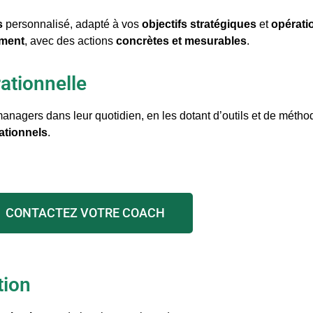
s
personnalisé, adapté à vos
objectifs
stratégiques
et
opérati
ment
, avec des actions
concrètes et mesurables
.
ationnelle
nagers dans leur quotidien, en les dotant d’outils et de méthode
ationnels
.
CONTACTEZ VOTRE COACH
tion