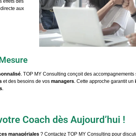
s effets des
 directe aux
 Mesure
sonnalisé
. TOP MY Consulting conçoit des accompagnements s
s
et des besoins de vos
managers
. Cette approche garantit un
s
.
tre Coach dès Aujourd’hui !
es managériales
? Contactez TOP MY Consulting pour discut