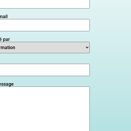
mail
é par
essage