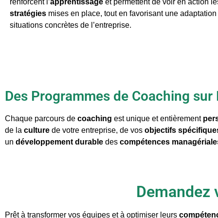
renforcent l’
apprentissage
et permettent de voir en action le
stratégies
mises en place, tout en favorisant une adaptation
situations concrètes de l’entreprise.
Des Programmes de Coaching sur
Chaque parcours de
coaching
est unique et entièrement
per
de la
culture
de votre entreprise, de vos
objectifs spécifique
un
développement durable
des
compétences managériale
Demandez vo
Prêt à transformer vos équipes et à optimiser leurs
compétenc