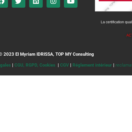
La certification qual
AC
© 2023 EI Myriam IDRISSA, TOP MY Consulting
́gales
|
CGU, RGPD, Cookies
|
CGV
|
Réglement intérieur
|
reclama