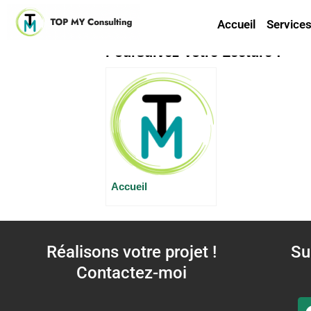
Tableau de bord
Accueil
Service
Poursuivez Votre Lecture :
Accueil
Réalisons votre projet !
Su
Contactez-moi