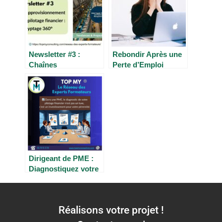
Newsletter #3 :
Rebondir Après une
Chaînes
Perte d’Emploi
d’approvisionnement
Entrepreneurial :
mondial et pilotage
Accompagnement et
financier :
Stratégies pour
Décryptage 360°
Relancer Votre
pour les décideurs _
Activité
Tendances &
Projections 2025-
2030
Dirigeant de PME :
Diagnostiquez votre
pilotage financier
pour pérenniser
votre entreprise
Réalisons votre projet !