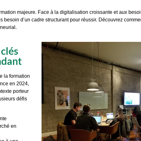
mation majeure. Face à la digitalisation croissante et aux besoi
is besoin d’un cadre structurant pour réussir. Découvrez comm
neurial.
 clés
ndant
e la formation
ance en 2024,
texte porteur
usieurs défis
ante
arché en