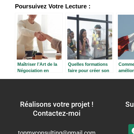
Poursuivez Votre Lecture :
Maîtriser l’Art de la
Quelles formations
Commen
Négociation en
faire pour créer son
amélio
Situation Difficile :
entreprise ?
niveau 
Enjeux, Méthodes et
Stratégies
Réalisons votre projet !
Su
Contactez-moi
topmyconsulting@gmail.com